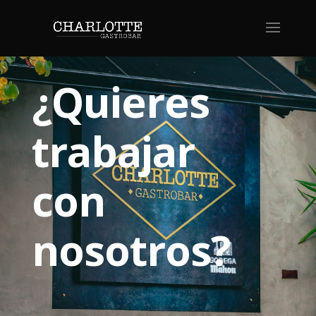
¿Quieres
trabajar
con
nosotros?